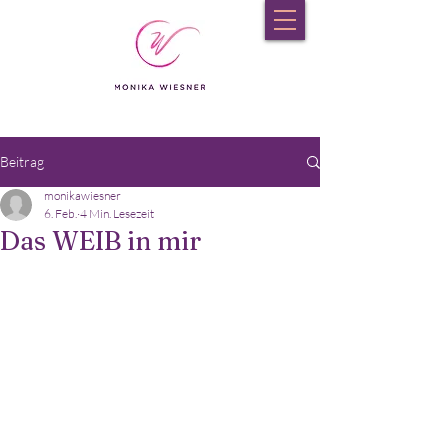
Beitrag
monikawiesner
6. Feb.
4 Min. Lesezeit
Das WEIB in mir