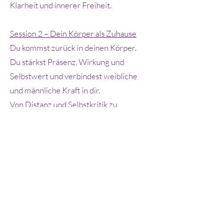
Klarheit und innerer Freiheit.
Session 2 – Dein Körper als Zuhause
Du kommst zurück in deinen Körper.
Du stärkst Präsenz, Wirkung und
Selbstwert und verbindest weibliche
und männliche Kraft in dir.
Von Distanz und Selbstkritik zu
Verkörperung, Kraft und
Selbstannahme.
Session 3 – Lust ist Leben
Du erforschst Sinnlichkeit, Lust und
Sexualität auf eine reife,
selbstbestimmte Art. Ohne Druck,
ohne Vergleich und ohne Erwartungen