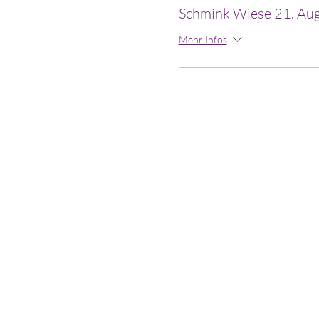
Schmink Wiese 21. Au
Bitte bezahlen Sie den fälligen
Mehr Infos