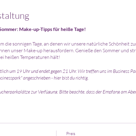
staltung
 Sommer: Make-up-Tipps für heiße Tage!
m die sonnigen Tage, an denen wir unsere natürliche Schönheit zu
nen unser Make-up herausfordern. Genieße den Sommer und strah
ei heißen Temperaturen hält!
lich um 19 Uhr und endet gegen 21 Uhr. Wir treffen uns im Business Par
inesspark" angeschrieben - hier bist du richtig.
herparkplätze zur Verfügung. Bitte beachte, dass der Empfang am Abend
, damit ich dich am Eingang abholen kann.
 Materialien zur Verfügung. Wenn du jedoch deine eigenen Schminksachen 
bmeldung 48 Stunden vor der Veranstaltung der Kursbeitrag für eine and
stigeren Absagen erfolgt keine Rückerstattung.
Preis