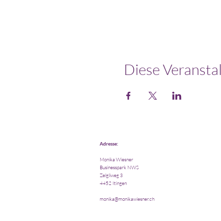
Diese Veranstal
Adresse:
Monika Wiesner
Businesspark NWS
Zelgliweg 3
4452 Itingen
monika@monikawiesner.ch