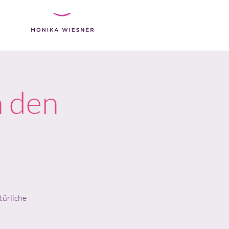
h den
türliche