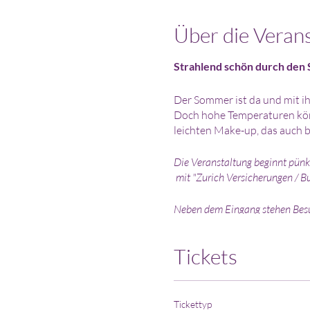
Über die Veran
Strahlend schön durch den
Der Sommer ist da und mit ih
Doch hohe Temperaturen kön
leichten Make-up, das auch b
Die Veranstaltung beginnt pünkt
mit "Zurich Versicherungen / Bus
Neben dem Eingang stehen Besuc
bitte kurz unter 079 218 67 29
Tickets
Ich stelle dir alle benötigten
diese gerne mitbringen.
Bitte beachte dass bei einer A
gutgeschrieben wird. Bei kurzfri
Tickettyp