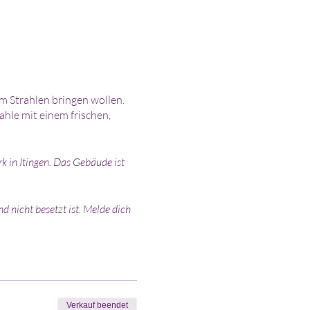
m Strahlen bringen wollen.
le mit einem frischen,
k in Itingen. Das Gebäude ist
 nicht besetzt ist. Melde dich
verwenden möchten, darfst du
ere Schmink Wiese
Verkauf beendet