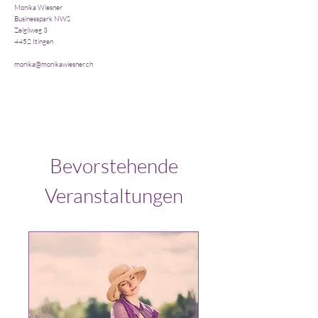
Monika Wiesner
Businesspark NWS
Zelgliweg 3
4452 Itingen
monika@monikawiesner.ch
Bevorstehende
Veranstaltungen