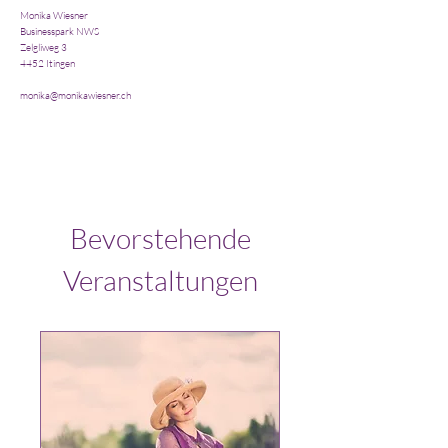
Monika Wiesner
Businesspark NWS
Zelgliweg 3
4452 Itingen
monika@monikawiesner.ch
Bevorstehende
Veranstaltungen